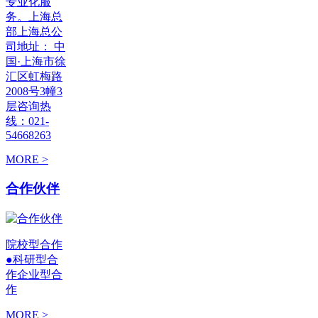
专业化服
务。上海总
部上海总公
司地址： 中
国·上海市徐
汇区虹梅路
2008号3幢3
层咨询热
线：021-
54668263
MORE >
合作伙伴
院校型合作
●科研型合
作企业型合
作
MORE >