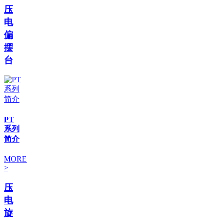
压
电
偏
摆
台
PT
系列
简介
MORE
>
压
电
旋