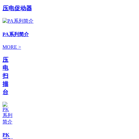
压电促动器
PA系列简介
MORE >
压
电
扫
描
台
PK