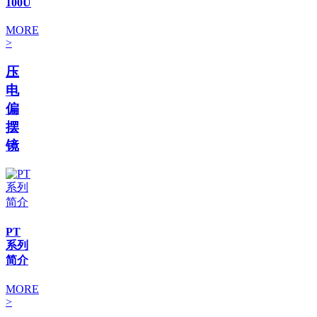
100U
MORE
>
压
电
偏
摆
镜
PT
系列
简介
MORE
>