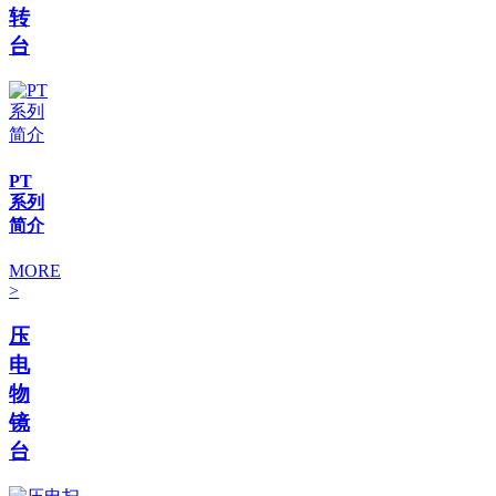
转
台
PT
系列
简介
MORE
>
压
电
物
镜
台