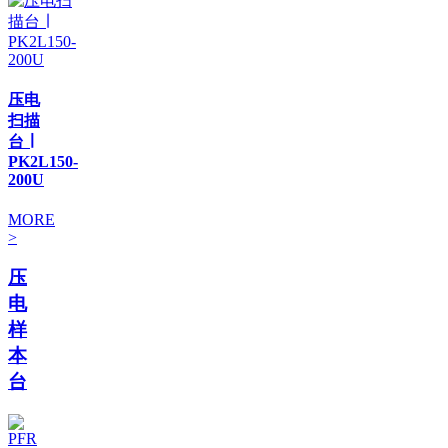
压电
扫描
台 ∣
PK2L150-
200U
MORE
>
压
电
样
本
台