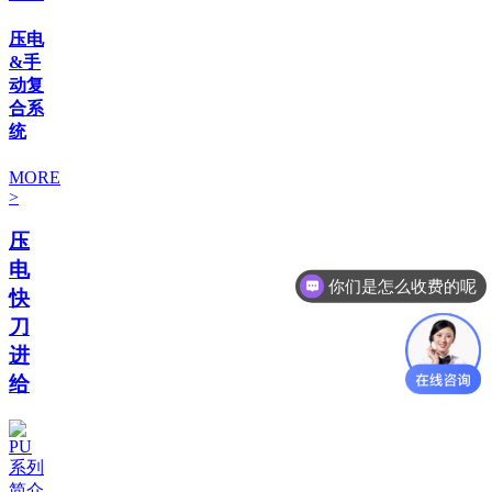
压电
&手
动复
合系
统
MORE
>
压
电
你们是怎么收费的呢
快
刀
进
给