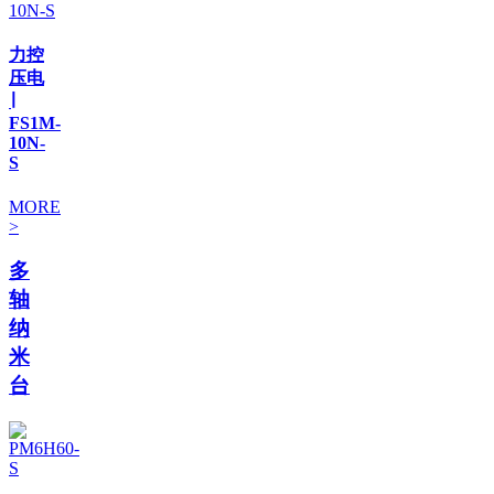
力控
压电
∣
FS1M-
10N-
S
MORE
>
多
轴
纳
米
台