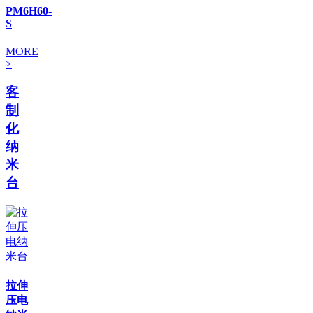
PM6H60-
S
MORE
>
客
制
化
纳
米
台
拉伸
压电