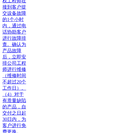
权工程师在
接到客户提
交设备故障
的1个小时
内，通过电
话协助客户
进行故障排
查。确认为
产品故障
后，立即安
排公司工程
师进行维修
（维修时间
不超过20个
工作日）。
（4）对于
有质量缺陷
的产品，自
交付之日起
30日内，为
客户进行免
费更换。