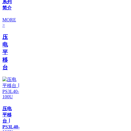
系列
简介
MORE
>
压
电
平
移
台
压电
平移
台 ∣
PS3L40-