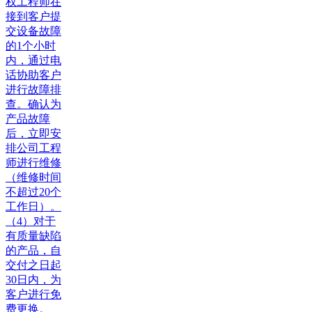
权工程师在
接到客户提
交设备故障
的1个小时
内，通过电
话协助客户
进行故障排
查。确认为
产品故障
后，立即安
排公司工程
师进行维修
（维修时间
不超过20个
工作日）。
（4）对于
有质量缺陷
的产品，自
交付之日起
30日内，为
客户进行免
费更换。