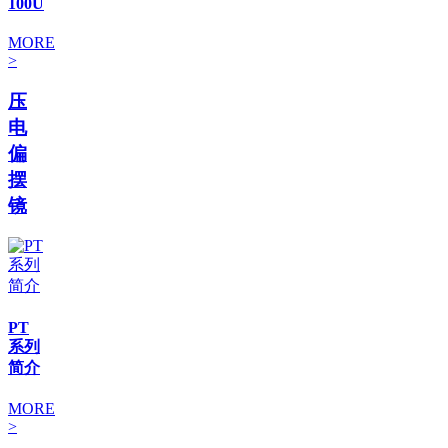
100U
MORE
>
压
电
偏
摆
镜
PT
系列
简介
MORE
>