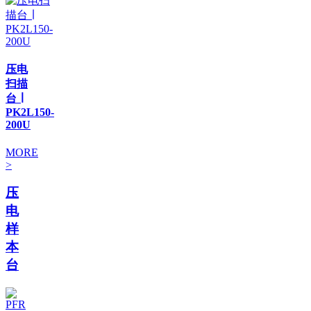
压电
扫描
台 ∣
PK2L150-
200U
MORE
>
压
电
样
本
台