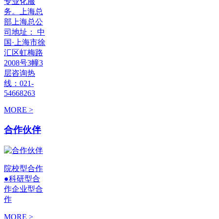
专业化服
务。上海总
部上海总公
司地址： 中
国·上海市徐
汇区虹梅路
2008号3幢3
层咨询热
线：021-
54668263
MORE >
合作伙伴
院校型合作
●科研型合
作企业型合
作
MORE >