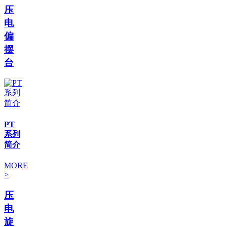
压
电
偏
摆
台
PT
系列
简介
MORE
>
压
电
旋