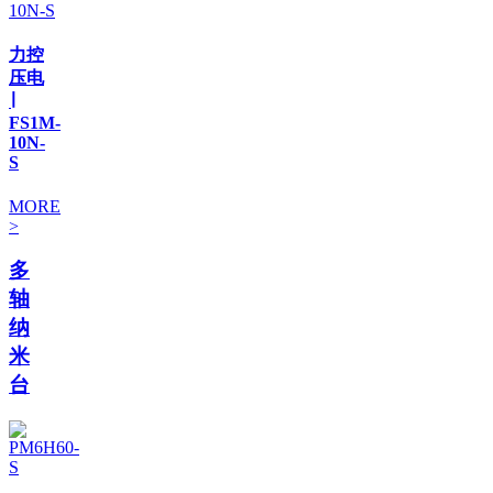
力控
压电
∣
FS1M-
10N-
S
MORE
>
多
轴
纳
米
台