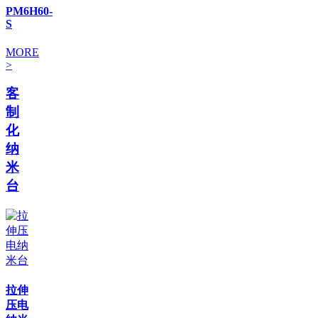
PM6H60-
S
MORE
>
客
制
化
纳
米
台
拉伸
压电