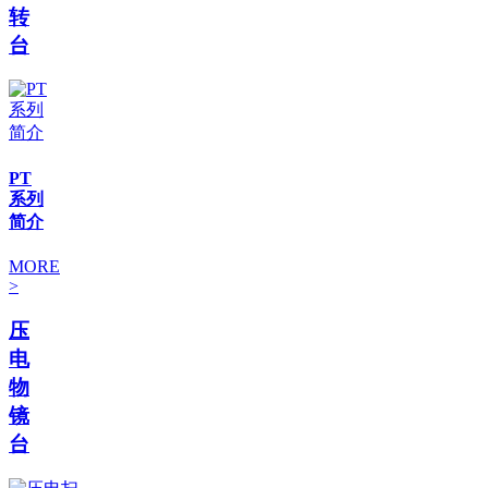
转
台
PT
系列
简介
MORE
>
压
电
物
镜
台