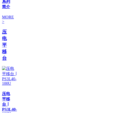
系列
简介
MORE
>
压
电
平
移
台
压电
平移
台 ∣
PS3L40-