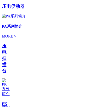
压电促动器
PA系列简介
MORE >
压
电
扫
描
台
PK