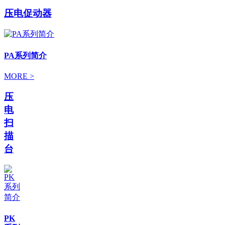
压电促动器
PA系列简介
MORE >
压
电
扫
描
台
PK