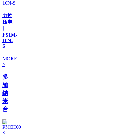
力控
压电
∣
FS1M-
10N-
S
MORE
>
多
轴
纳
米
台