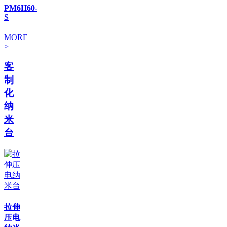
PM6H60-
S
MORE
>
客
制
化
纳
米
台
拉伸
压电