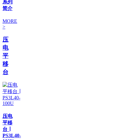
系列
简介
MORE
>
压
电
平
移
台
压电
平移
台 ∣
PS3L40-