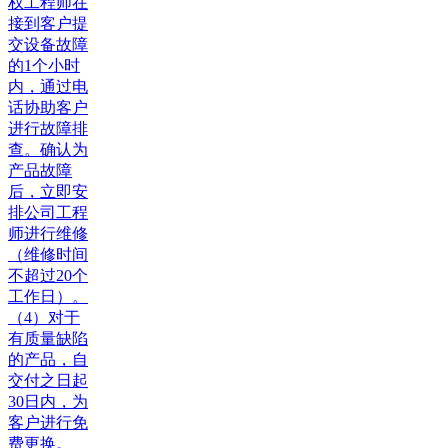
权工程师在
接到客户提
交设备故障
的1个小时
内，通过电
话协助客户
进行故障排
查。确认为
产品故障
后，立即安
排公司工程
师进行维修
（维修时间
不超过20个
工作日）。
（4）对于
有质量缺陷
的产品，自
交付之日起
30日内，为
客户进行免
费更换。