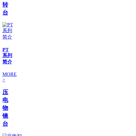
转
台
PT
系列
简介
MORE
>
压
电
物
镜
台