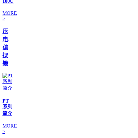
100U
MORE
>
压
电
偏
摆
镜
PT
系列
简介
MORE
>