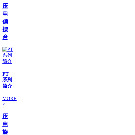
压
电
偏
摆
台
PT
系列
简介
MORE
>
压
电
旋