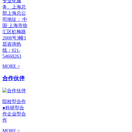
专业化服
务。上海总
部上海总公
司地址： 中
国·上海市徐
汇区虹梅路
2008号3幢3
层咨询热
线：021-
54668263
MORE >
合作伙伴
院校型合作
●科研型合
作企业型合
作
MORE >