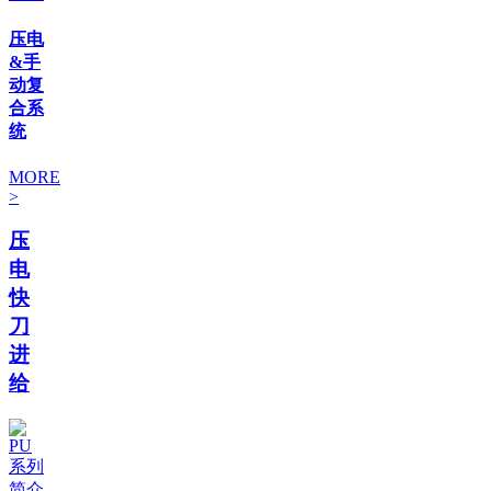
压电
&手
动复
合系
统
MORE
>
压
电
快
刀
进
给