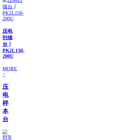
压电
扫描
台 ∣
PK2L150-
200U
MORE
>
压
电
样
本
台