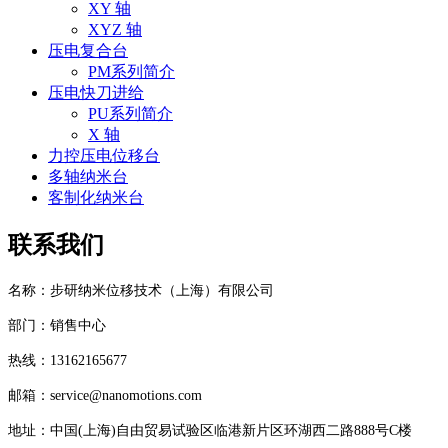
XY 轴
XYZ 轴
压电复合台
PM系列简介
压电快刀进给
PU系列简介
X 轴
力控压电位移台
多轴纳米台
客制化纳米台
联系我们
名称：步研纳米位移技术（上海）有限公司
部门：销售中心
热线：13162165677
邮箱：service@nanomotions.com
地址：中国(上海)自由贸易试验区临港新片区环湖西二路888号C楼