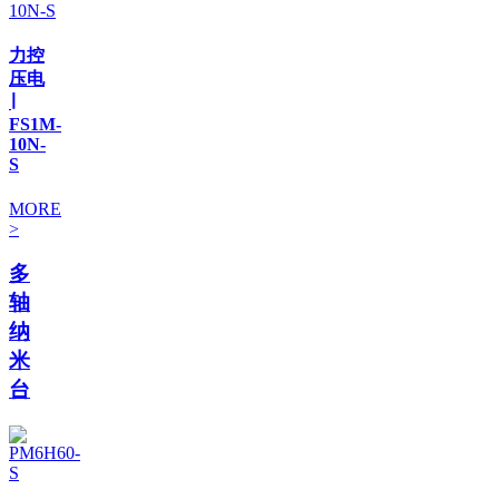
力控
压电
∣
FS1M-
10N-
S
MORE
>
多
轴
纳
米
台