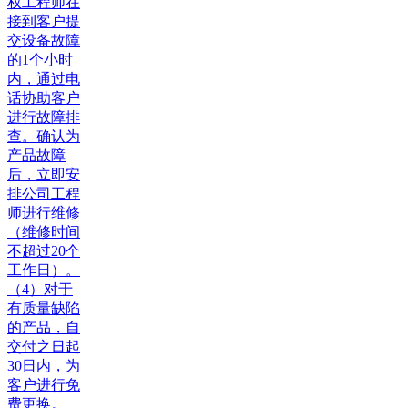
权工程师在
接到客户提
交设备故障
的1个小时
内，通过电
话协助客户
进行故障排
查。确认为
产品故障
后，立即安
排公司工程
师进行维修
（维修时间
不超过20个
工作日）。
（4）对于
有质量缺陷
的产品，自
交付之日起
30日内，为
客户进行免
费更换。