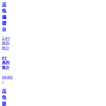
压
电
偏
摆
台
PT
系列
简介
MORE
>
压
电
旋