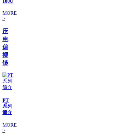
100U
MORE
>
压
电
偏
摆
镜
PT
系列
简介
MORE
>