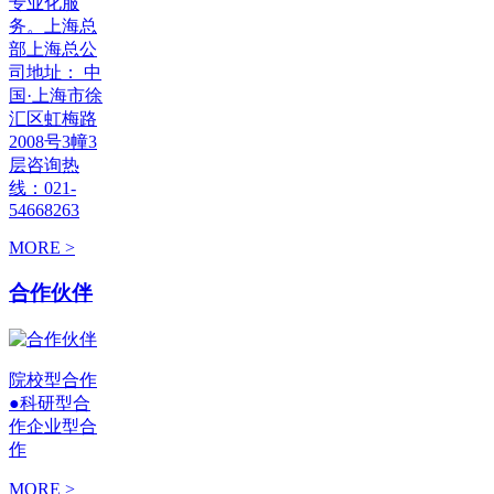
专业化服
务。上海总
部上海总公
司地址： 中
国·上海市徐
汇区虹梅路
2008号3幢3
层咨询热
线：021-
54668263
MORE >
合作伙伴
院校型合作
●科研型合
作企业型合
作
MORE >