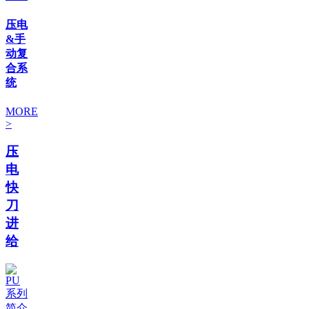
压电
&手
动复
合系
统
MORE
>
压
电
快
刀
进
给