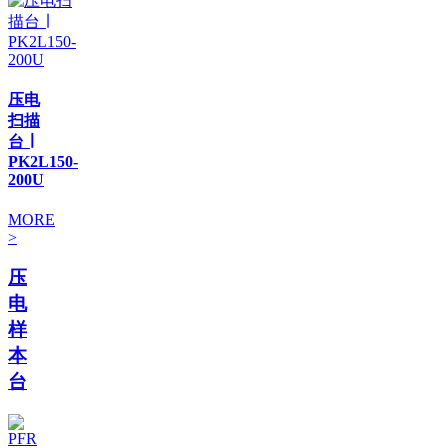
压电
扫描
台 ∣
PK2L150-
200U
MORE
>
压
电
样
本
台