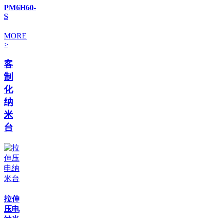
PM6H60-
S
MORE
>
客
制
化
纳
米
台
拉伸
压电