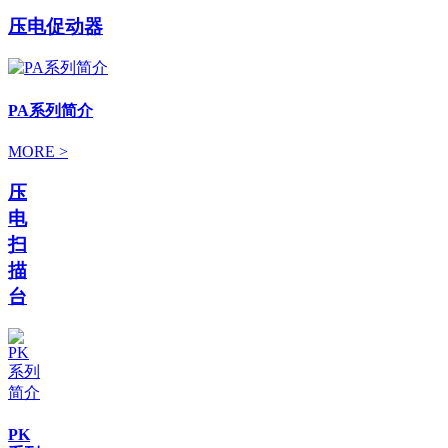
压电促动器
PA系列简介
MORE >
压
电
扫
描
台
PK