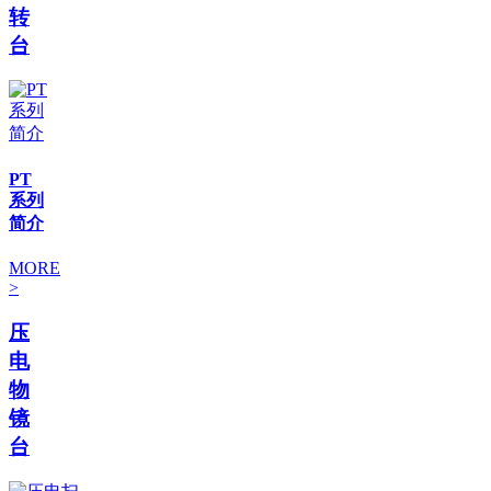
转
台
PT
系列
简介
MORE
>
压
电
物
镜
台