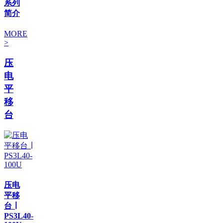
系列
简介
MORE
>
压
电
平
移
台
压电
平移
台 ∣
PS3L40-